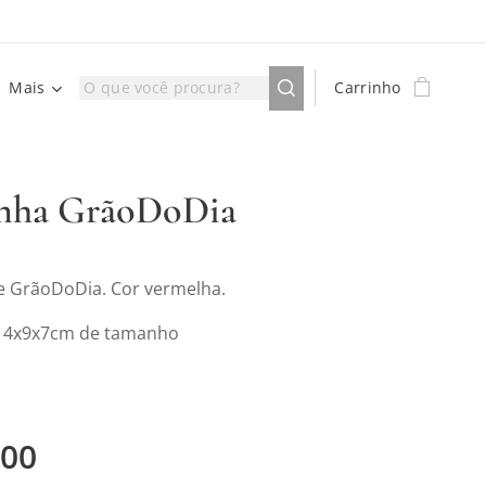
Mais
Carrinho
inha GrãoDoDia
e GrãoDoDia. Cor vermelha.
 14x9x7cm de tamanho
,00