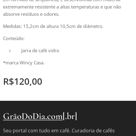
extremamente resistente a altas temperaturas e que não
absorve resíduos e odores.
Medidas: 15,2cm de altura 10,5cm de diâmetro.
Conteúdo:
Jarra de café vidro
*marca Wincy Casa.
R$
120,00
GrãoDoDia.com
[.br]
Seu portal com tudo em café. Curadoria de cafés