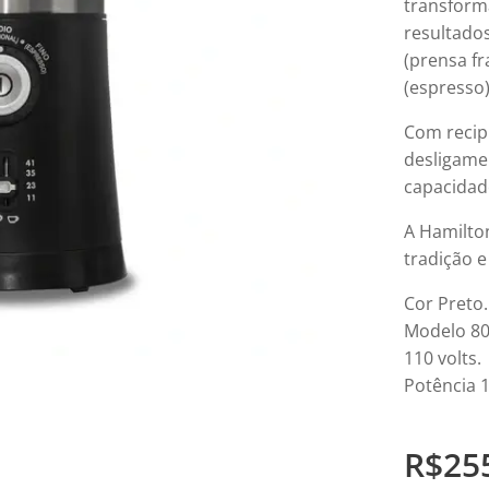
transform
resultado
(prensa fr
(espresso)
Com recip
desligame
capacidade
A Hamilto
tradição 
Cor Preto.
Modelo 80
110 volts.
Potência 1
R$
25