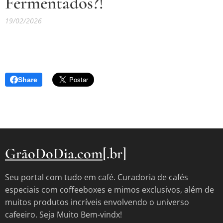
Fermentados?!
19/02/2026
Share
GrãoDoDia.com
[.br]
Seu portal com tudo em café. Curadoria de cafés
especiais com coffeeboxes e mimos exclusivos, além de
muitos produtos incríveis envolvendo o universo
cafeeiro. Seja Muito Bem-vindx!