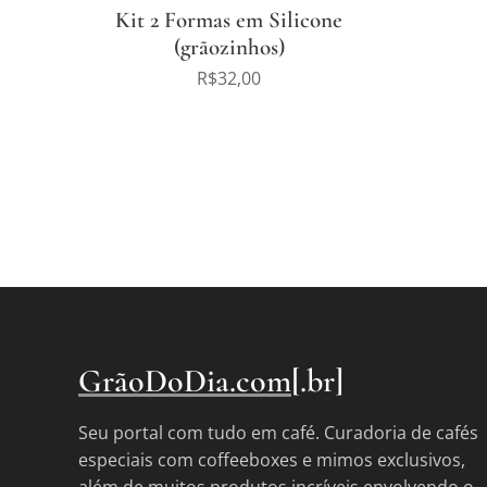
Kit 2 Formas em Silicone
(grãozinhos)
R$
32,00
GrãoDoDia.com
[.br]
Seu portal com tudo em café. Curadoria de cafés
especiais com coffeeboxes e mimos exclusivos,