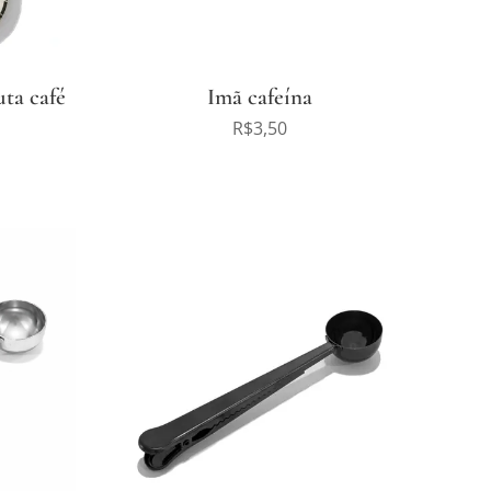
uta café
Imã cafeína
R$
3,50