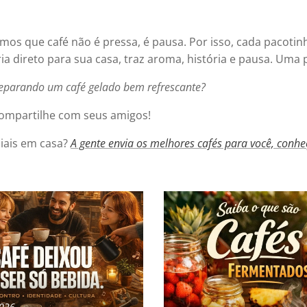
amos que café não é pressa, é pausa. Por isso, cada pacot
ia direto para sua casa, traz aroma, história e pausa. Uma
reparando um café gelado bem refrescante?
ompartilhe com seus amigos!
iais em casa?
A gente envia os melhores cafés para você, conhe
026