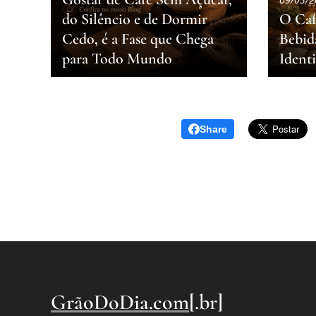
do Silêncio e de Dormir
O Caf
Cedo, é a Fase que Chega
Bebid
para Todo Mundo
Ident
Share
GrãoDoDia.com
[.br]