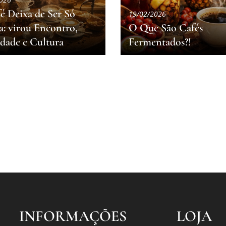
é Deixa de Ser Só
19/02/2026
a:
virou Encontro,
O Que São Cafés
idade e Cultura
Fermentados?!
INFORMAÇÕES
LOJA