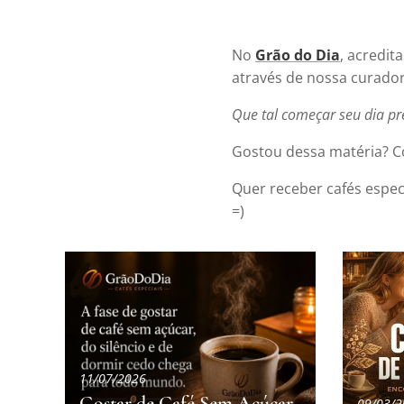
No
Grão do Dia
, acredit
através de nossa curador
Que tal começar seu dia p
Gostou dessa matéria? C
Quer receber cafés espec
=)
11/07/2026
Gostar de Café Sem Açúcar,
09/03/2